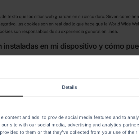
s de texto que los sitios web guardan en su disco duro. Sirven como 
negativo, las cookies son en realidad lo que hace que la World Wide W
cookies son responsables de su experiencia general en línea.
instaladas en mi dispositivo y cómo pue
 ejemplo, algunas cookies se eliminan automáticamente al cerrar el na
eces hasta que se eliminan manualmente (las llamadas cookies perman
ure.com?
Details
 archivos de cookies en su navegador web.
adas funciones del Servicio, proporcionar análisis, almacenar sus prefer
e content and ads, to provide social media features and to analy
 our site with our social media, advertising and analytics partn
ividades en línea. Dado que los sitios web no tienen memoria, sin esta
 provided to them or that they’ve collected from your use of their
rataría como un visitante completamente nuevo.