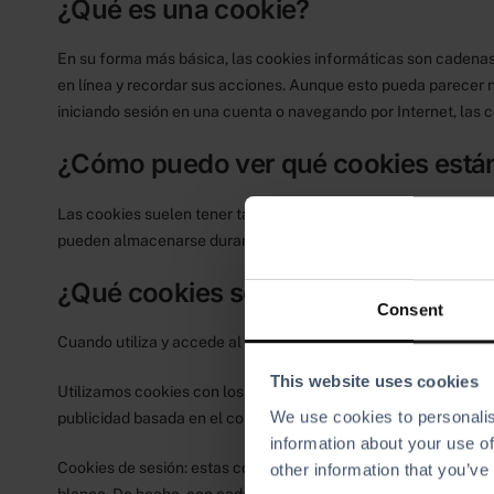
¿Qué es una cookie?
En su forma más básica, las cookies informáticas son cadena
en línea y recordar sus acciones. Aunque esto pueda parecer 
iniciando sesión en una cuenta o navegando por Internet, las 
¿Cómo puedo ver qué cookies están 
Las cookies suelen tener también una fecha de caducidad. Por
pueden almacenarse durante más tiempo en el ordenador, a v
¿Qué cookies se utilizan en bmileis
Consent
Cuando utiliza y accede al Servicio, podemos colocar muchos
This website uses cookies
Utilizamos cookies con los siguientes fines: habilitar determin
We use cookies to personalis
publicidad basada en el comportamiento.
information about your use of
Cookies de sesión: estas cookies temporales memorizan sus act
other information that you’ve
blanco. De hecho, con cada clic que hiciera, el sitio web lo t