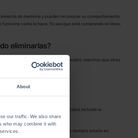
herramienta de memoria y pueden reconocer su comportamiento
eb funcione como lo hace. Ya sea que esté comprando en línea,
do eliminarlas?
vegador (las llamadas cookies de sesión), mientras que otras
entes).
About
encias, permitir la entrega de publicidad, incluida la
se our traffic. We also share
ers who may combine it with
s cookies, su historial de navegación siempre estaría en
 services.