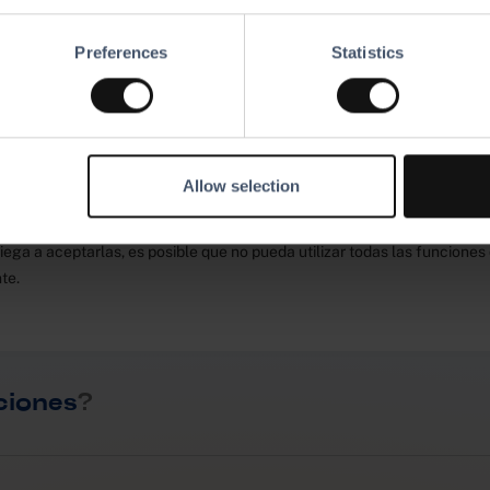
imiento, recopilan datos basados en su comportamiento en línea. Real
Preferences
Statistics
ilar información con el fin de poder ofrecerle una experiencia person
 las cookies?
Allow selection
 las elimine o las rechace, visite las páginas de ayuda de su navegado
niega a aceptarlas, es posible que no pueda utilizar todas las funcion
te.
ciones
?