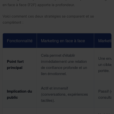
en face à face (F2F) apporte la profondeur.
Voici comment ces deux stratégies se comparent et se
complètent :
Fonctionnalité
Marketing en face à face
Marketi
Cela permet d'établir
Une enve
Point fort
immédiatement une relation
un ciblag
principal
de confiance profonde et un
portée.
lien émotionnel.
Actif et immersif
Implication du
Passif (dé
(conversations, expériences
public
consultat
tactiles).