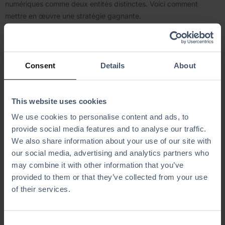
numériques comme deux entités distinctes. Voici comment
mettre en œuvre une stratégie gagnante.
Étape 1 : Concevoir des supports visuels
percutants
Consent
Details
About
Dans un espace événementiel bondé ou le hall d'accueil d'un
établissement très fréquenté, vous disposez de moins de trois
secondes pour attirer un prospect. Investissez dans des
This website uses cookies
bannières de grande qualité, des écrans interactifs et des
We use cookies to personalise content and ads, to
messages clairs. Votre espace physique doit refléter
provide social media features and to analyse our traffic.
parfaitement l'esprit de votre lieu : dynamique, captivant et
We also share information about your use of our site with
professionnel.
our social media, advertising and analytics partners who
may combine it with other information that you’ve
Étape 2 : Formez votre équipe et sachez à
provided to them or that they’ve collected from your use
quoi vous attendre sur le terrain
of their services.
Vos représentants sont le visage de votre marque. Ils doivent
être formés non seulement aux caractéristiques des produits,
C
mais aussi à l'écoute active, au langage corporel et à la manière