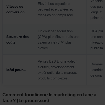
Variable.
Élevé. Les objections
Vitesse de
des parco
peuvent être traitées et
conversion
longs et 
résolues en temps réel.
points de
Un coût par acquisition
CPA plus
Structure des
(CPA) plus élevé, mais une
une concu
coûts
valeur à vie (LTV) plus
niveau d
élevée.
publicitai
Ventes B2B à forte valeur
Commerce
ajoutée, développement
Idéal pour…
notoriété 
expérientiel de la marque,
de conver
produits complexes.
Comment fonctionne le marketing en face à
face ? (Le processus)