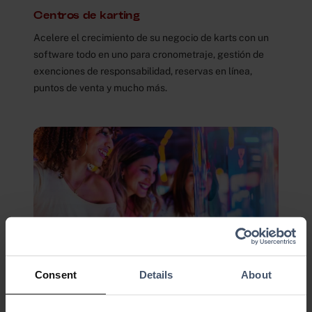
Centros de karting
Acelere el crecimiento de su negocio de karts con un
software todo en uno para cronometraje, gestión de
exenciones de responsabilidad, reservas en línea,
puntos de venta y mucho más.
Consent
Details
About
Centro de Entretenimiento Familiar