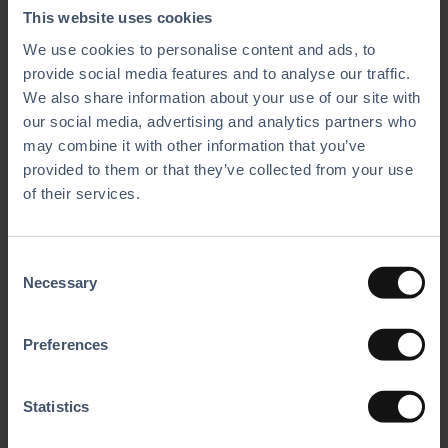
This website uses cookies
Automatice el crecimiento de su centro de
entretenimiento familiar gracias a nuestro software de
We use cookies to personalise content and ads, to
reservas y soluciones de gestión todo en uno o
provide social media features and to analyse our traffic.
personalizadas.
We also share information about your use of our site with
our social media, advertising and analytics partners who
may combine it with other information that you’ve
provided to them or that they’ve collected from your use
of their services.
C
Necessary
o
n
s
Preferences
e
n
t
Statistics
Parques de Trampolines
S
Nuestras soluciones de software automatizan tareas