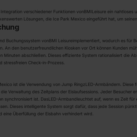
Integration verschiedener Funktionen von
BMI
Leisure ein nahtloses u
kenswerten Lösungen, die Ice Park Mexico eingeführt hat, um seinen 
uchung
 und Buchungssystem von
BMI Leisure
implementiert, wodurch es für B
ren. An den benutzerfreundlichen Kiosken vor Ort können Kunden müh
inuten abschließen. Dieses effiziente System rationalisiert die Ab
nd stressfreien Check-in-Prozess.
Mexico ist die Verwendung von Jump Ringz
LED-Armbändern
. Diese 
r die Verwaltung des Zeitplans der Eislaufsessions. Jeder Besucher e
n synchronisiert ist. Das
LED-Armband
leuchtet auf, wenn es Zeit für 
sen. Dieses intelligente System sorgt dafür, dass jede Session pünk
d eine Überfüllung der Eisbahn verhindert wird.