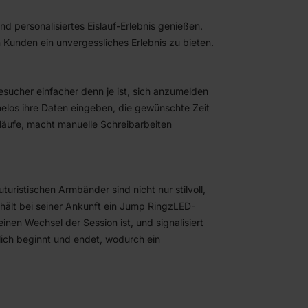
nd personalisiertes Eislauf-Erlebnis genießen.
Kunden ein unvergessliches Erlebnis zu bieten.
esucher einfacher denn je ist, sich anzumelden
elos ihre Daten eingeben, die gewünschte Zeit
läufe, macht manuelle Schreibarbeiten
futuristischen Armbänder sind nicht nur stilvoll,
rhält bei seiner Ankunft ein Jump Ringz
LED-
einen Wechsel der Session ist, und signalisiert
tlich beginnt und endet, wodurch ein