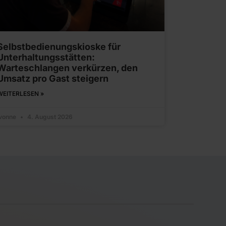
Selbstbedienungskioske für
Unterhaltungsstätten:
Warteschlangen verkürzen, den
Umsatz pro Gast steigern
WEITERLESEN »
Ivonne
4. August 2026