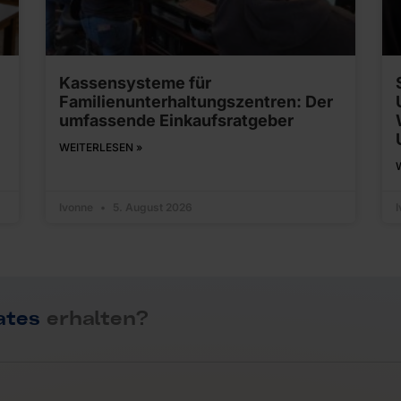
Kassensysteme für
Familienunterhaltungszentren: Der
umfassende Einkaufsratgeber
WEITERLESEN »
Ivonne
5. August 2026
ates
erhalten?