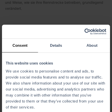
und Weise, wie sie ihre Rennstrecke betreiben, grundlegend
verändert.
FALLSTUDIEN
Racelandkart & BMI Leisure: eine dynamische
Partnerschaft für großartige Kundenerlebnisse
Consent
Details
About
8. MAI 2024
CAMILLA
Die Erfolgsgeschichte von Racelandkart dauert schon lange
an. Erfahren Sie, wie sich das Aktivitätszentrum auf die
This website uses cookies
Zukunft vorbereitet.
We use cookies to personalise content and ads, to
provide social media features and to analyse our traffic.
We also share information about your use of our site with
FALLSTUDIEN
our social media, advertising and analytics partners who
Elev8 Fun: Skalierung der Betriebsabläufe in
may combine it with other information that you’ve
Rekordgeschwindigkeit mit BMI Leisure
provided to them or that they’ve collected from your use
21. AUGUST 2023
CAMILLA
of their services.