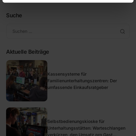
Suche
Aktuelle Beiträge
Kassensysteme für
Familienunterhaltungszentren: Der
umfassende Einkaufsratgeber
Selbstbedienungskioske für
Unterhaltungsstätten: Warteschlangen
verkürzen, den Umsatz pro Gast