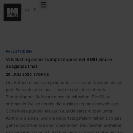
DE
FALLSTUDIEN
Wie Salting seine Trampolinparks mit BMI Leisure
ausgebaut hat
28. JULI 2026
IVONNE
Der Betrieb eines Trampolinparks ist ein Job, bei dem es auf
jede Sekunde ankommt – und die dahinterstehende
Trampolinpark-Software muss da mithalten. Die Gäste
strömen in Wellen herein, die Auslastung muss sowohl aus
Sicherheitsgründen als auch aus Umsatzgründen unter
Kontrolle bleiben, und die Geburtstagsfeiern reihen sich das
ganze Wochenende über aneinander. Die meisten Betreiber
expandieren zunächst und kümmern sich erst später um die